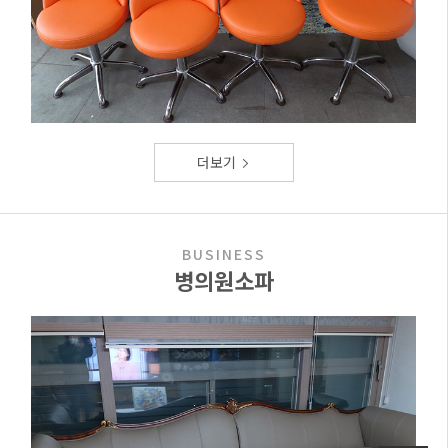
더보기
BUSINESS
병의원소파