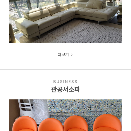
더보기
BUSINESS
관공서소파