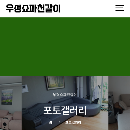
우성쇼파천갈이
부평쇼파천갈이
포토갤러리
포토갤러리