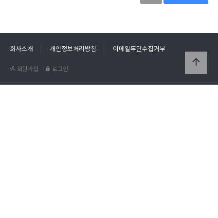
회사소개
개인정보처리방침
이메일무단수집거부
arrow_upward
회원가입
로그인
우성쇼파천갈이
주소 :
인천광역시 부평구 부일로113번길 53 (부개동 191-32)
대표자 :
우영진
사업자번호 :
122-07-11145
핸드폰 :
010-9790-5266
전화번호 :
032-525-5266
사이트 :
http://부평쇼파천갈이.com/
COPYRIGHT(c) 2022
우성쇼파천갈이.
ALL RIGHTS RESERVED.
홈페이지제작 홍.련.닷.컴
우성쇼파천갈이 고객센터